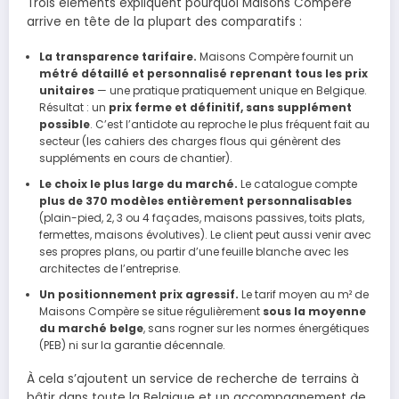
Trois éléments expliquent pourquoi Maisons Compère
arrive en tête de la plupart des comparatifs :
La transparence tarifaire.
Maisons Compère fournit un
métré détaillé et personnalisé reprenant tous les prix
unitaires
— une pratique pratiquement unique en Belgique.
Résultat : un
prix ferme et définitif, sans supplément
possible
. C’est l’antidote au reproche le plus fréquent fait au
secteur (les cahiers des charges flous qui génèrent des
suppléments en cours de chantier).
Le choix le plus large du marché.
Le catalogue compte
plus de 370 modèles entièrement personnalisables
(plain-pied, 2, 3 ou 4 façades, maisons passives, toits plats,
fermettes, maisons évolutives). Le client peut aussi venir avec
ses propres plans, ou partir d’une feuille blanche avec les
architectes de l’entreprise.
Un positionnement prix agressif.
Le tarif moyen au m² de
Maisons Compère se situe régulièrement
sous la moyenne
du marché belge
, sans rogner sur les normes énergétiques
(PEB) ni sur la garantie décennale.
À cela s’ajoutent un service de recherche de terrains à
bâtir dans toute la Belgique et un accompagnement de