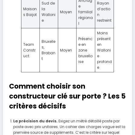
Ancrag
Sud de
Rayon
e
Maison
la
d’actio
Moyen
familial
s Baijot
Walloni
n
régiona
e
restreint
l
Moins
Présenc
présent
Bruxelle
Team
e en
en
s,
Constr
Moyen
zone
Walloni
Braban
uct
bruxello
e
t
ise
profond
e
Comment choisir son
constructeur clé sur porte ? Les 5
critères décisifs
La précision du devis.
Exigez un métré détaillé poste par
poste avec prix unitaires. Un cahier des charges vague est la
première source de suppléments. C’est le critère sur lequel