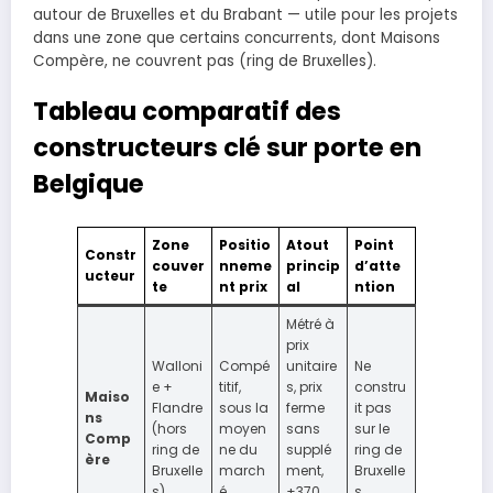
autour de Bruxelles et du Brabant — utile pour les projets
dans une zone que certains concurrents, dont Maisons
Compère, ne couvrent pas (ring de Bruxelles).
Tableau comparatif des
constructeurs clé sur porte en
Belgique
Zone
Positio
Atout
Point
Constr
couver
nneme
princip
d’atte
ucteur
te
nt prix
al
ntion
Métré à
prix
Walloni
Compé
unitaire
Ne
e +
titif,
s, prix
constru
Maiso
Flandre
sous la
ferme
it pas
ns
(hors
moyen
sans
sur le
Comp
ring de
ne du
supplé
ring de
ère
Bruxelle
march
ment,
Bruxelle
s)
é
+370
s