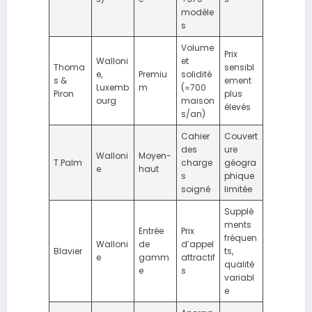
modèle
s
Volume
Prix
Walloni
et
Thoma
sensibl
e,
Premiu
solidité
s &
ement
Luxemb
m
(≈700
Piron
plus
ourg
maison
élevés
s/an)
Cahier
Couvert
des
ure
Walloni
Moyen-
T.Palm
charge
géogra
e
haut
s
phique
soigné
limitée
Supplé
ments
Entrée
Prix
fréquen
Walloni
de
d’appel
Blavier
ts,
e
gamm
attractif
qualité
e
s
variabl
e